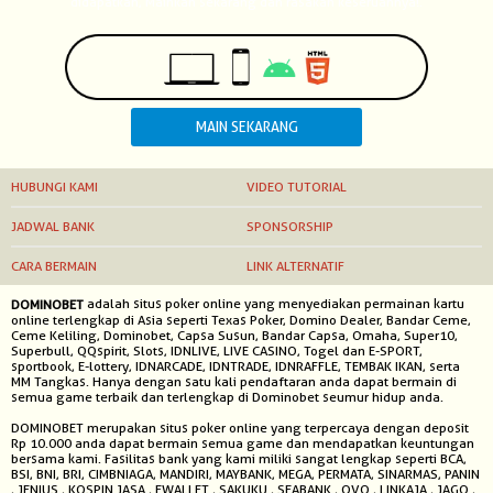
didapatkan, Mainkan sekarang dan rasakan keseruannya!.
NEW
TANGKAS
RTP
DEPOSIT
WITHDRAW
HUBUNGI KAMI
VIDEO TUTORIAL
PROMOSI
JADWAL BANK
SPONSORSHIP
CARA BERMAIN
LINK ALTERNATIF
DOWNLOAD APLIKASI
adalah situs poker online yang menyediakan permainan kartu
DOMINOBET
online terlengkap di Asia seperti Texas Poker, Domino Dealer, Bandar Ceme,
REFERRAL
Ceme Keliling, Dominobet, Capsa Susun, Bandar Capsa, Omaha, Super10,
Superbull, QQspirit, Slots, IDNLIVE, LIVE CASINO, Togel dan E-SPORT,
sportbook, E-lottery, IDNARCADE, IDNTRADE, IDNRAFFLE, TEMBAK IKAN, serta
JACKPOT
MM Tangkas. Hanya dengan satu kali pendaftaran anda dapat bermain di
semua game terbaik dan terlengkap di Dominobet seumur hidup anda.
VIP MEMBER
DOMINOBET merupakan situs poker online yang terpercaya dengan deposit
Rp 10.000 anda dapat bermain semua game dan mendapatkan keuntungan
bersama kami. Fasilitas bank yang kami miliki sangat lengkap seperti BCA,
HUBUNGI KAMI
BSI, BNI, BRI, CIMBNIAGA, MANDIRI, MAYBANK, MEGA, PERMATA, SINARMAS, PANIN
, JENIUS , KOSPIN JASA , EWALLET , SAKUKU , SEABANK , OVO , LINKAJA , JAGO ,