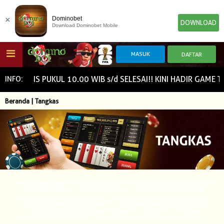
×
Dominobet
DOWNLOAD
Download Dominobet Mobile
HOME
IAP KAMIS PUKUL 10.00 WIB s/d SELESAI!! KINI HADIR GAME T
INFO:
Beranda | Tangkas
POKER
SLOT GAME
IDN E-LOTTERY
NEW
NEW
SPORTBOOK
LIVE CASINO
IDNLIVE
NEW
Game kartu Mickeymouse Bolatangkas hadir dengan tampilan baru dan
TOGEL
ESPORTS
ARCADE
menarik, Mickeymouse atau Tangkas merupakan permainan kartu
terpopuler di Indonesia. Permainan 7 kartu dengan pemilihan kartu
NEW
NEW
NEW
terbaik dan tertinggi yang akan menguji ketangkasanmu. Kini game
Mickey Mouse bisa dimainkan melalui mobile. Raih kesempatan
mendapatkan bonus / jackpot pada setiap putaran kartu terbaik yang
TEMBAK IKAN
IDNRAFFLE
IDNTRADE