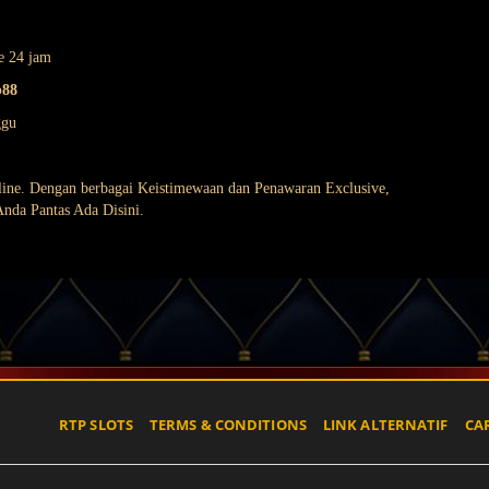
RTP SLOTS
TERMS & CONDITIONS
LINK ALTERNATIF
CA