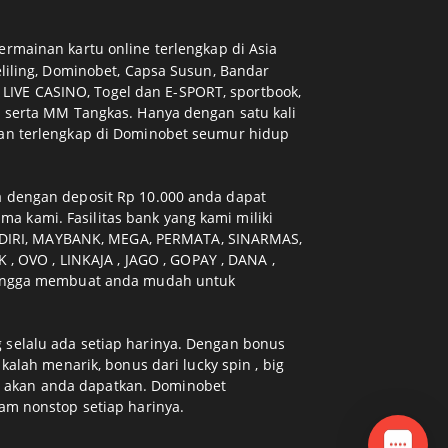
rmainan kartu online terlengkap di Asia
liling, Dominobet, Capsa Susun, Bandar
, LIVE CASINO, Togel dan E-SPORT, sportbook,
 serta MM Tangkas. Hanya dengan satu kali
an terlengkap di Dominobet seumur hidup
 dengan deposit Rp 10.000 anda dapat
kami. Fasilitas bank yang kami miliki
MANDIRI, MAYBANK, MEGA, PERMATA, SINARMAS,
 , OVO , LINKAJA , JAGO , GOPAY , DANA ,
hingga membuat anda mudah untuk
selalu ada setiap harinya. Dengan bonus
alah menarik, bonus dari lucky spin , big
ang akan anda dapatkan. Dominobet
am nonstop setiap harinya.